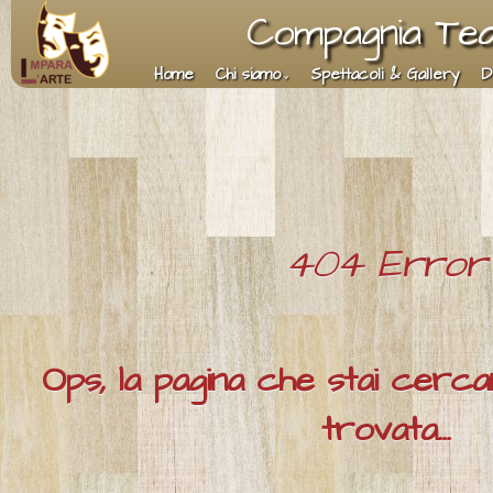
Compagnia Teat
Home
Chi siamo
Spettacoli & Gallery
D
404 Error
Ops, la pagina che stai cerc
trovata...