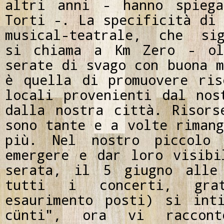
altri anni - hanno spiega
Torti -. La specificità di 
musical-teatrale, che sig
si chiama a Km Zero - ol
serate di svago con buona m
è quella di promuovere ris
locali provenienti dal nos
dalla nostra città. Risors
sono tante e a volte rimang
più. Nel nostro piccolo 
emergere e dar loro visibi
serata, il 5 giugno alle
tutti i concerti, gra
esaurimento posti) si int
c
ü
nti", ora vi raccont