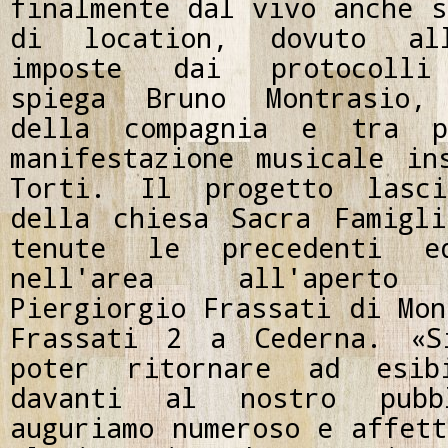
finalmente dal vivo anche s
di location, dovuto all
imposte dai protocolli 
spiega Bruno Montrasio, 
della compagnia e tra p
manifestazione musicale in
Torti. Il progetto lasc
della chiesa Sacra Famigl
tenute le precedenti ed
nell'area all'aperto 
Piergiorgio Frassati di Mon
Frassati 2 a Cederna. «S
poter ritornare ad esib
davanti al nostro pub
auguriamo numeroso e affett