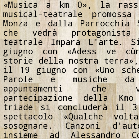
«Musica a km 0», la rass
musical-teatrale promossa
Monza e dalla Parrocchia 
che vedrà protagonista
teatrale Impara L'arte. S
giugno con «Adess ve cü
storie della nostra terra»,
il 19 giugno con «Uno sch
Parole e musiche da
appuntamenti che v
partecipazione della Kmo
triade si concluderà il 3
spettacolo «Qualche volt
sosognare. Canzoni d'aut
insieme ad Alessandro C