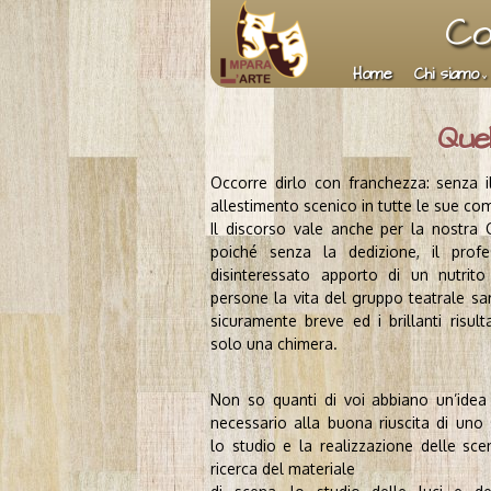
Co
Home
Chi siamo
Quel
Occorre dirlo con franchezza: senza il
allestimento scenico in tutte le sue co
Il discorso vale anche per la nostra
poiché senza la dedizione, il profe
disinteressato apporto di un nutrit
persone la vita del gruppo teatrale sa
sicuramente breve ed i brillanti risulta
solo una chimera.
Non so quanti di voi abbiano un’idea
necessario alla buona riuscita di uno 
lo studio e la realizzazione delle scen
ricerca del materiale