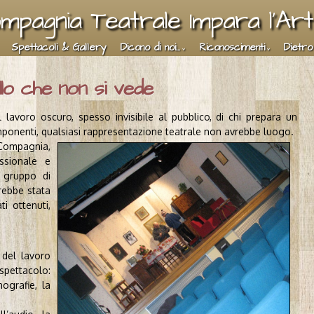
mpagnia Teatrale Impara l'Ar
Spettacoli & Gallery
Dicono di noi...
Riconoscimenti
Dietro
lo che non si vede
 lavoro oscuro, spesso invisibile al pubblico, di chi prepara un
mponenti, qualsiasi rappresentazione teatrale non avrebbe luogo.
 Compagnia,
ssionale e
o gruppo di
rebbe stata
ti ottenuti,
 del lavoro
spettacolo:
ografie, la