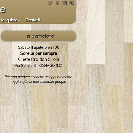
te
 le quinte
Contatti
In cartellone
Sabato 11 aprile, ore 21:00
Sorelle per sempre
Cineteatro don Sironi
Via Gorizia, 6 - OSNAGO (LC)
Per non perdere neanche un appuntamento,
aggiungilo ai
tuoi calendari google