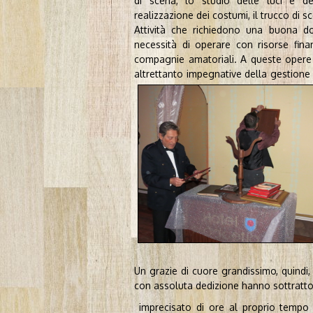
di scena, lo studio delle luci e del
realizzazione dei costumi, il trucco di s
Attività che richiedono una buona dos
necessità di operare con risorse fina
compagnie amatoriali. A queste opere 
altrettanto impegnative della gestione 
Un grazie di cuore grandissimo, quindi,
con assoluta dedizione hanno sottratt
imprecisato di ore al proprio tempo 