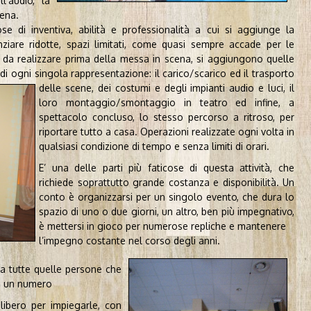
l’audio, la
cena.
e di inventiva, abilità e professionalità a cui si aggiunge la
nziare ridotte, spazi limitati, come quasi sempre accade per le
da realizzare prima della messa in scena, si aggiungono quelle
di ogni singola rappresentazione: il
carico/scarico ed il trasporto
delle scene, dei costumi e degli impianti audio e luci, il
loro montaggio/smontaggio in teatro ed infine, a
spettacolo concluso, lo stesso percorso a ritroso, per
riportare tutto a casa. Operazioni realizzate ogni volta in
qualsiasi condizione di tempo e senza limiti di orari.
E’ una delle parti più faticose di questa attività, che
richiede soprattutto grande costanza e disponibilità. Un
conto è organizzarsi per un singolo evento, che dura lo
spazio di uno o due giorni, un altro, ben più impegnativo,
è mettersi in gioco per numerose repliche e mantenere
l’impegno costante nel corso degli anni.
 a tutte quelle persone che
o un numero
libero per impiegarle, con