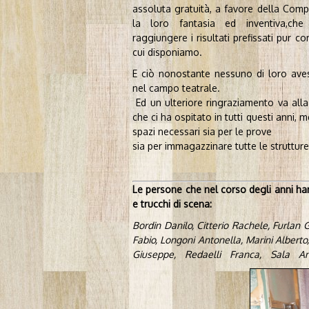
assoluta gratuità, a favore della Com
la loro fantasia ed inventiva,ch
raggiungere i risultati prefissati pur con
cui disponiamo.
E ciò nonostante nessuno di loro aves
nel campo teatrale.
Ed un ulteriore ringraziamento va alla
che ci ha ospitato in tutti questi anni, 
spazi necessari sia per le prove
sia per immagazzinare tutte le strutture
Le persone che nel corso degli anni han
e trucchi di scena:
Bordin Danilo, Citterio Rachele, Furlan G
Fabio, Longoni Antonella, Marini Albert
Giuseppe, Redaelli Franca, Sala Ant