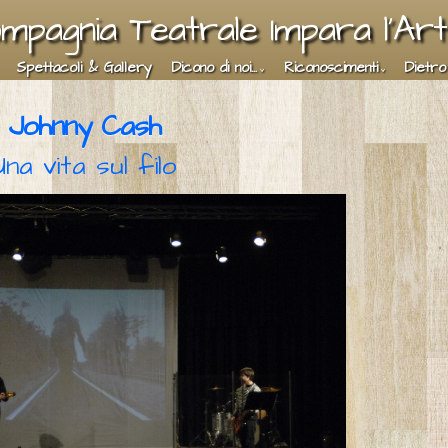
mpagnia Teatrale Impara l'Ar
Spettacoli & Gallery
Dicono di noi...
Riconoscimenti
Dietro
J
ohnny Cas
h
Una vita sul filo