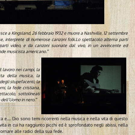
sce a Kingsland, 26 febbraio 1932 e muore a Nashville, 12 settembre
e, interprete di numerose canzoni folk.Lo spettacolo alterna parti
 parti video, e da
canzoni suonate
dal vivo, in un avvincente ed
nde musicista americano.
l lavoro nei campi, la
rta della musica, la
degli stupefacenti, la
rni, la fede cristiana,
ttacolo, sottolineati
o dell’Uomo in nero.
a e…. Dio sono temi ricorrenti nella musica e nella vita di questo
ita in cui ha raggiunto picchi ed è sprofondato negli abissi, nella
nare alle radici della sua fede.