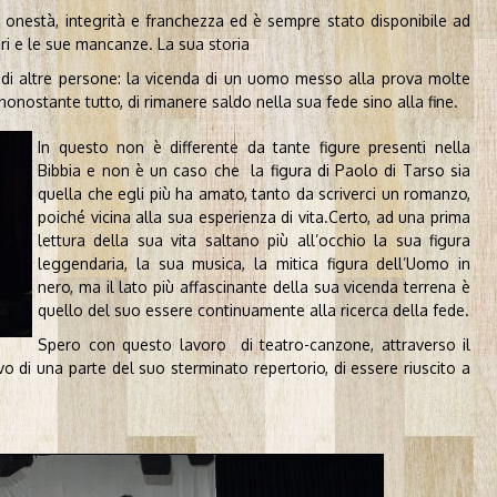
 onestà, integrità e franchezza ed è sempre stato disponibile ad
ri e le sue mancanze. La sua storia
a di altre persone: la vicenda di un uomo messo alla prova molte
nonostante tutto, di rimanere saldo nella sua fede sino alla fine.
In questo non è
differente da tante figure presenti nella
Bibbia e non è un caso che la figura di Paolo di Tarso sia
quella che egli più ha amato, tanto da scriverci un romanzo,
poiché vicina alla sua esperienza di vita.
Certo, ad una prima
lettura della sua vita saltano più all’occhio la sua figura
leggendaria, la sua musica, la mitica figura dell’Uomo in
nero, ma il lato più affascinante della sua vicenda terrena è
quello del suo essere continuamente alla ricerca della fede.
Spero con questo lavoro di teatro-canzone, attraverso il
vo di una parte del suo sterminato repertorio, di essere riuscito a