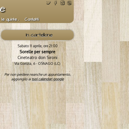
te
 le quinte
Contatti
In cartellone
Sabato 11 aprile, ore 21:00
Sorelle per sempre
Cineteatro don Sironi
Via Gorizia, 6 - OSNAGO (LC)
Per non perdere neanche un appuntamento,
aggiungilo ai
tuoi calendari google