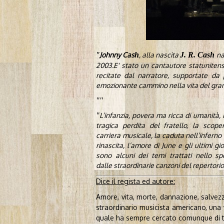
J
ohnny Cas
h
, alla nascita
J. R. Cash
na
2003.E' stato un cantautore statunitens
recitate dal narratore, supportate da
emozionante cammino nella vita del gra
L’infanzia, povera ma ricca di umanità, i
tragica perdita del fr
atello, la scope
carriera musicale, la caduta nell’inferno 
rinascita, l’amore di June e gli ultimi gio
sono alcuni dei temi trattati nello spe
dalle straordinarie canzoni del repertori
Dice il regista ed autore:
Amore, vita, morte, dannazione, salvezz
straordinario musicista americano, una v
quale ha sempre cercato comunque di tor