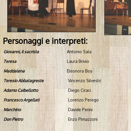
Personaggi e interpreti:
Giovanni, il sacrista
Antonio Sala
Teresa
Laura Brivio
Maddalena
Eleonora Boy
Teresio Abbatagreste
Vincenzo Silvestri
Adamo Caibellotto
Diego Ciraci
Francesco Argellati
Lorenzo Perego
Marchino
Davide Perini
Don Pietro
Enzo Pimazzoni