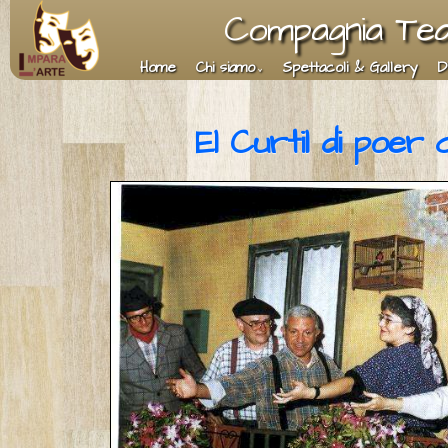
Compagnia Teat
Home
Chi siamo
Spettacoli & Gallery
D
El Curtil di poer 