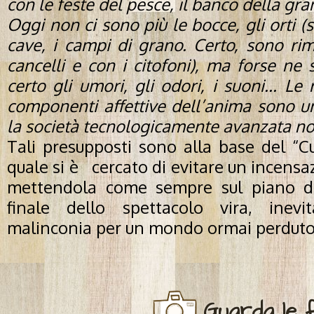
con le feste del pesce, il banco della gra
Oggi non ci sono più le bocce, gli orti (so
cave, i campi di grano. Certo, sono rimas
cancelli e con i citofoni), ma forse ne
certo gli umori, gli odori, i suoni... Le
componenti affettive dell’anima sono un
la società tecnologicamente avanzata no
Tali presupposti sono alla base del “Cur
quale si è cercato di evitare un incensaz
mettendola come sempre sul piano del
finale dello spettacolo vira, inevi
malinconia per un mondo ormai perduto
Guarda le 