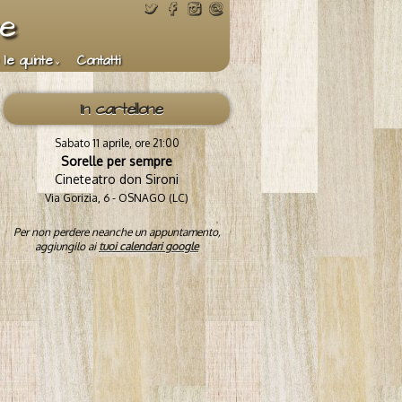
te
 le quinte
Contatti
In cartellone
Sabato 11 aprile, ore 21:00
Sorelle per sempre
Cineteatro don Sironi
Via Gorizia, 6 - OSNAGO (LC)
Per non perdere neanche un appuntamento,
aggiungilo ai
tuoi calendari google